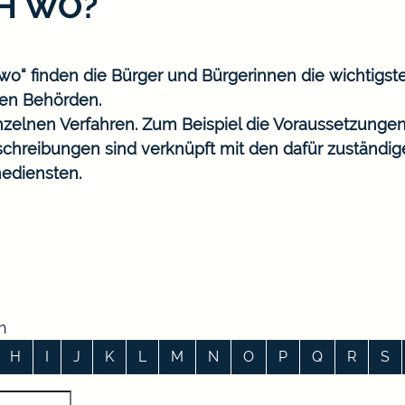
CH WO?
o“ finden die Bürger und Bürgerinnen die wichtigst
en Behörden.
nzelnen Verfahren. Zum Beispiel die Voraussetzungen
eschreibungen sind verknüpft mit den dafür zuständi
ediensten.
n
H
I
J
K
L
M
N
O
P
Q
R
S