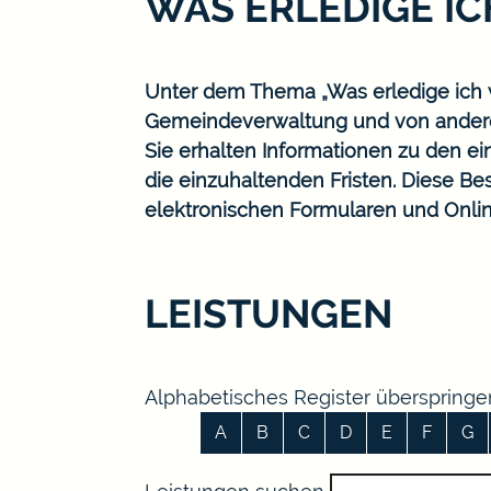
WAS ERLEDIGE I
Unter dem Thema „Was erledige ich w
Gemeindeverwaltung und von ander
Sie erhalten Informationen zu den ei
die einzuhaltenden Fristen. Diese B
elektronischen Formularen und Onlin
LEISTUNGEN
Alphabetisches Register überspringe
A
B
C
D
E
F
G