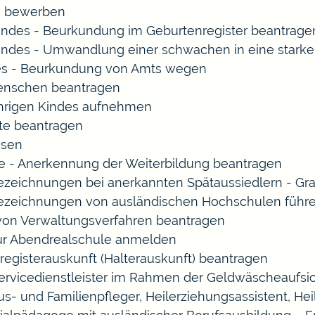
rn bewerben
indes - Beurkundung im Geburtenregister beantrage
indes - Umwandlung einer schwachen in eine starke
es - Beurkundung von Amts wegen
enschen beantragen
ährigen Kindes aufnehmen
te beantragen
ssen
 - Anerkennung der Weiterbildung beantragen
Bezeichnungen bei anerkannten Spätaussiedlern - 
Bezeichnungen von ausländischen Hochschulen führ
 von Verwaltungsverfahren beantragen
zur Abendrealschule anmelden
registerauskunft (Halterauskunft) beantragen
Servicedienstleister im Rahmen der Geldwäscheaufsich
Haus- und Familienpfleger, Heilerziehungsassistent, 