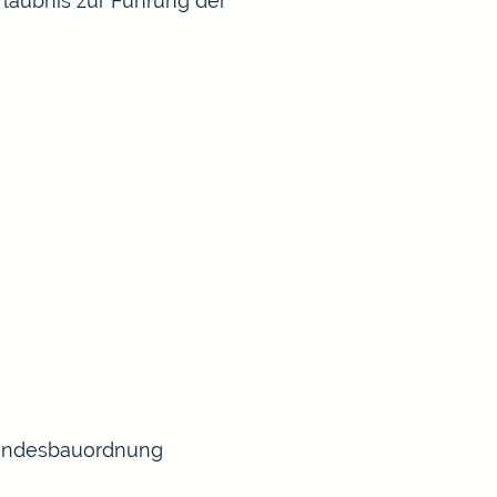
rlaubnis zur Führung der
 Landesbauordnung