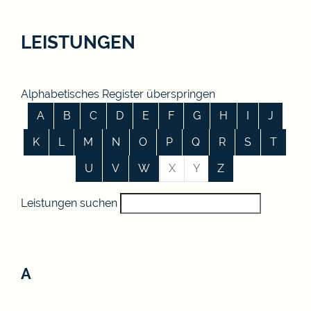
LEISTUNGEN
Alphabetisches Register überspringen
A
B
C
D
E
F
G
H
I
J
K
L
M
N
O
P
Q
R
S
T
U
V
W
X
Y
Z
Leistungen suchen
A