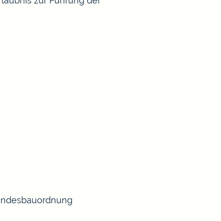
rlaubnis zur Führung der
 Landesbauordnung