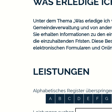
WAS ERLEDIGE I
Unter dem Thema „Was erledige ich w
Gemeindeverwaltung und von ander
Sie erhalten Informationen zu den ei
die einzuhaltenden Fristen. Diese B
elektronischen Formularen und Onlin
LEISTUNGEN
Alphabetisches Register überspringe
A
B
C
D
E
F
G