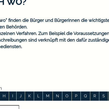
CH WO?
o“ finden die Bürger und Bürgerinnen die wichtigst
en Behörden.
nzelnen Verfahren. Zum Beispiel die Voraussetzungen
eschreibungen sind verknüpft mit den dafür zuständi
ediensten.
n
H
I
J
K
L
M
N
O
P
Q
R
S