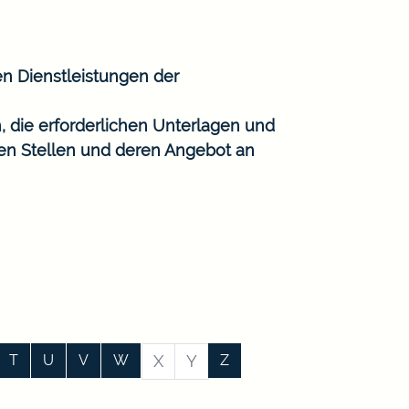
en Dienstleistungen der
, die erforderlichen Unterlagen und
gen Stellen und deren Angebot an
T
U
V
W
X
Y
Z