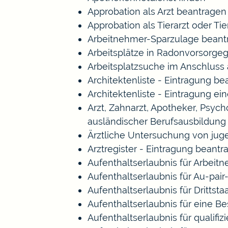
Approbation als Arzt beantragen
Approbation als Tierarzt oder Tie
Arbeitnehmer-Sparzulage beant
Arbeitsplätze in Radonvorsorge
Arbeitsplatzsuche im Anschluss
Architektenliste - Eintragung b
Architektenliste - Eintragung ei
Arzt, Zahnarzt, Apotheker, Psy
ausländischer Berufsausbildung
Ärztliche Untersuchung von jug
Arztregister - Eintragung beantr
Aufenthaltserlaubnis für Arbeitn
Aufenthaltserlaubnis für Au-pa
Aufenthaltserlaubnis für Drittst
Aufenthaltserlaubnis für eine B
Aufenthaltserlaubnis für qualif