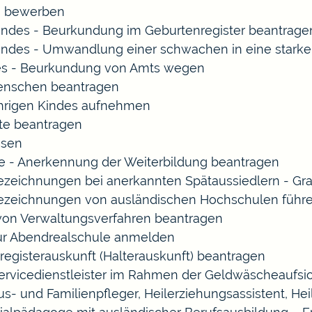
rn bewerben
indes - Beurkundung im Geburtenregister beantrage
indes - Umwandlung einer schwachen in eine starke
es - Beurkundung von Amts wegen
enschen beantragen
ährigen Kindes aufnehmen
te beantragen
ssen
 - Anerkennung der Weiterbildung beantragen
Bezeichnungen bei anerkannten Spätaussiedlern - 
Bezeichnungen von ausländischen Hochschulen führ
 von Verwaltungsverfahren beantragen
zur Abendrealschule anmelden
registerauskunft (Halterauskunft) beantragen
Servicedienstleister im Rahmen der Geldwäscheaufsich
Haus- und Familienpfleger, Heilerziehungsassistent, 