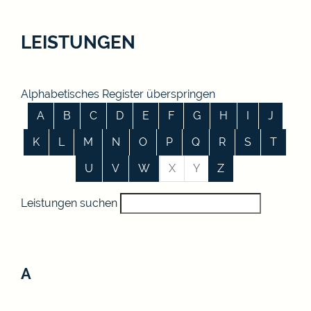
LEISTUNGEN
Alphabetisches Register überspringen
A
B
C
D
E
F
G
H
I
J
K
L
M
N
O
P
Q
R
S
T
U
V
W
X
Y
Z
Leistungen suchen
A