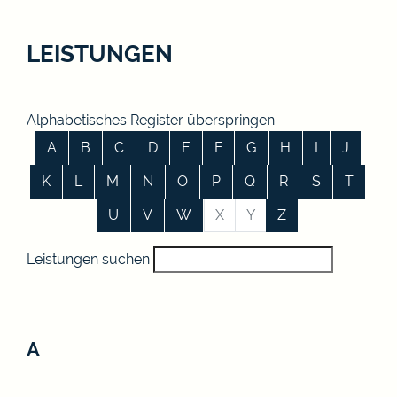
LEISTUNGEN
Alphabetisches Register überspringen
A
B
C
D
E
F
G
H
I
J
K
L
M
N
O
P
Q
R
S
T
U
V
W
X
Y
Z
Leistungen suchen
A