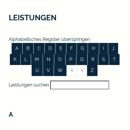
LEISTUNGEN
Alphabetisches Register überspringen
A
B
C
D
E
F
G
H
I
J
K
L
M
N
O
P
Q
R
S
T
U
V
W
X
Y
Z
Leistungen suchen
A