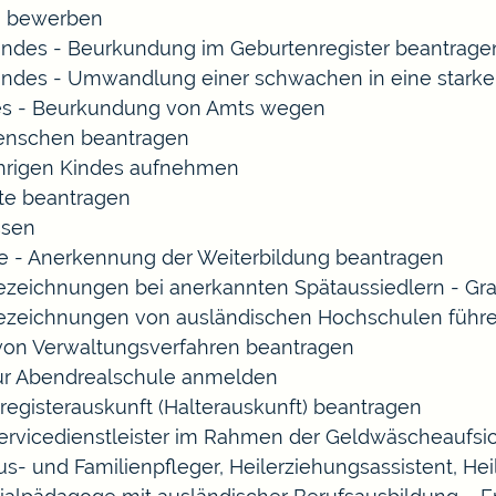
rn bewerben
indes - Beurkundung im Geburtenregister beantrage
indes - Umwandlung einer schwachen in eine starke
es - Beurkundung von Amts wegen
enschen beantragen
ährigen Kindes aufnehmen
te beantragen
ssen
 - Anerkennung der Weiterbildung beantragen
Bezeichnungen bei anerkannten Spätaussiedlern - 
Bezeichnungen von ausländischen Hochschulen führ
 von Verwaltungsverfahren beantragen
zur Abendrealschule anmelden
registerauskunft (Halterauskunft) beantragen
Servicedienstleister im Rahmen der Geldwäscheaufsich
Haus- und Familienpfleger, Heilerziehungsassistent, 