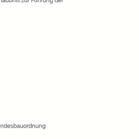
rlaubnis zur Führung der
 Landesbauordnung