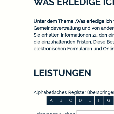
WAS ERLEDIGE I
Unter dem Thema „Was erledige ich w
Gemeindeverwaltung und von ander
Sie erhalten Informationen zu den ei
die einzuhaltenden Fristen. Diese B
elektronischen Formularen und Onlin
LEISTUNGEN
Alphabetisches Register überspringe
A
B
C
D
E
F
G