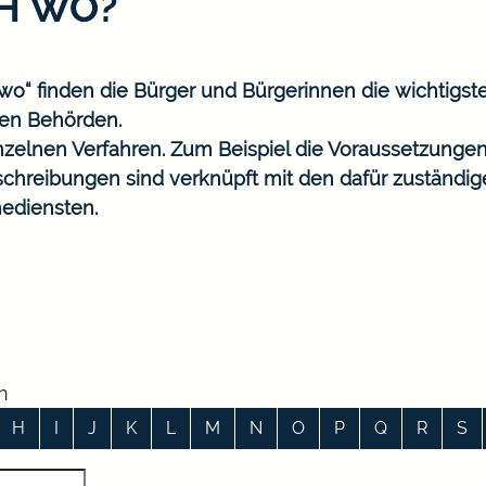
CH WO?
o“ finden die Bürger und Bürgerinnen die wichtigst
en Behörden.
nzelnen Verfahren. Zum Beispiel die Voraussetzungen
eschreibungen sind verknüpft mit den dafür zuständi
ediensten.
n
H
I
J
K
L
M
N
O
P
Q
R
S