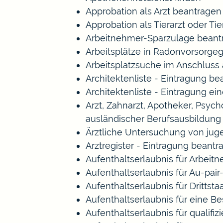
Approbation als Arzt beantragen
Approbation als Tierarzt oder Tie
Arbeitnehmer-Sparzulage beant
Arbeitsplätze in Radonvorsorge
Arbeitsplatzsuche im Anschluss
Architektenliste - Eintragung b
Architektenliste - Eintragung ei
Arzt, Zahnarzt, Apotheker, Psy
ausländischer Berufsausbildung
Ärztliche Untersuchung von jug
Arztregister - Eintragung beantr
Aufenthaltserlaubnis für Arbeitn
Aufenthaltserlaubnis für Au-pa
Aufenthaltserlaubnis für Drittst
Aufenthaltserlaubnis für eine B
Aufenthaltserlaubnis für qualif