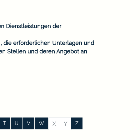
en Dienstleistungen der
, die erforderlichen Unterlagen und
gen Stellen und deren Angebot an
T
U
V
W
X
Y
Z