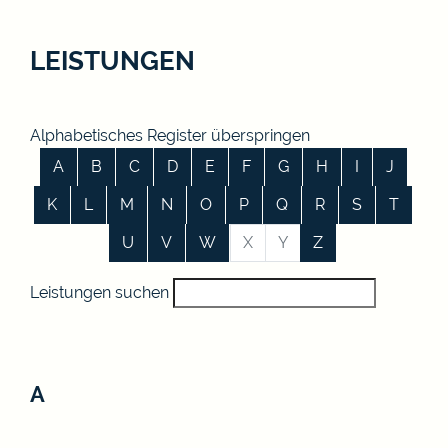
LEISTUNGEN
Alphabetisches Register überspringen
A
B
C
D
E
F
G
H
I
J
K
L
M
N
O
P
Q
R
S
T
U
V
W
X
Y
Z
Leistungen suchen
A