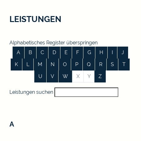
LEISTUNGEN
Alphabetisches Register überspringen
A
B
C
D
E
F
G
H
I
J
K
L
M
N
O
P
Q
R
S
T
U
V
W
X
Y
Z
Leistungen suchen
A