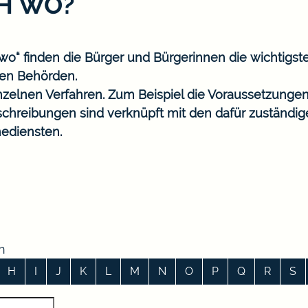
CH WO?
o“ finden die Bürger und Bürgerinnen die wichtigst
en Behörden.
nzelnen Verfahren. Zum Beispiel die Voraussetzungen
eschreibungen sind verknüpft mit den dafür zuständi
ediensten.
n
H
I
J
K
L
M
N
O
P
Q
R
S