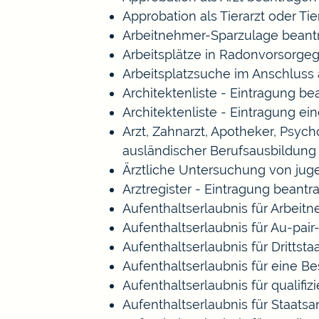
Approbation als Tierarzt oder Tie
Arbeitnehmer-Sparzulage beant
Arbeitsplätze in Radonvorsorge
Arbeitsplatzsuche im Anschluss
Architektenliste - Eintragung b
Architektenliste - Eintragung ei
Arzt, Zahnarzt, Apotheker, Psy
ausländischer Berufsausbildung
Ärztliche Untersuchung von jug
Arztregister - Eintragung beantr
Aufenthaltserlaubnis für Arbeitn
Aufenthaltserlaubnis für Au-pa
Aufenthaltserlaubnis für Drittst
Aufenthaltserlaubnis für eine B
Aufenthaltserlaubnis für qualif
Aufenthaltserlaubnis für Staat