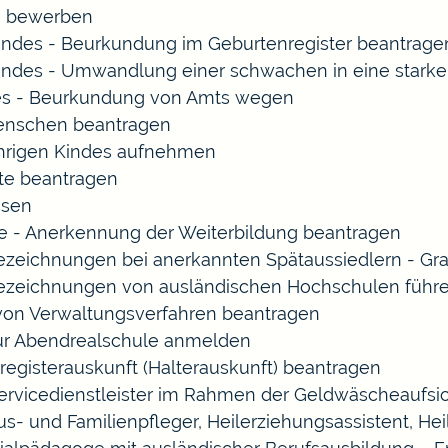
rn bewerben
indes - Beurkundung im Geburtenregister beantrage
indes - Umwandlung einer schwachen in eine starke
es - Beurkundung von Amts wegen
enschen beantragen
ährigen Kindes aufnehmen
te beantragen
ssen
 - Anerkennung der Weiterbildung beantragen
Bezeichnungen bei anerkannten Spätaussiedlern - 
Bezeichnungen von ausländischen Hochschulen führ
 von Verwaltungsverfahren beantragen
zur Abendrealschule anmelden
registerauskunft (Halterauskunft) beantragen
Servicedienstleister im Rahmen der Geldwäscheaufsich
Haus- und Familienpfleger, Heilerziehungsassistent, 