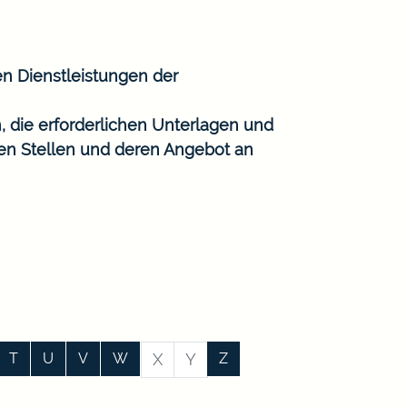
en Dienstleistungen der
, die erforderlichen Unterlagen und
gen Stellen und deren Angebot an
T
U
V
W
X
Y
Z