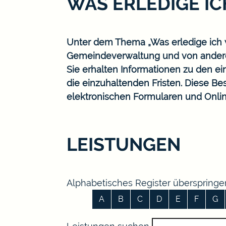
WAS ERLEDIGE I
Unter dem Thema „Was erledige ich w
Gemeindeverwaltung und von ander
Sie erhalten Informationen zu den ei
die einzuhaltenden Fristen. Diese B
elektronischen Formularen und Onlin
LEISTUNGEN
Alphabetisches Register überspringe
A
B
C
D
E
F
G