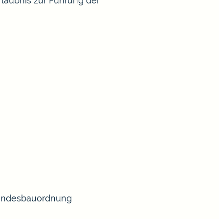
rlaubnis zur Führung der
 Landesbauordnung