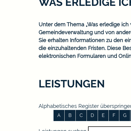
WAS ERLEDIGE I
Unter dem Thema „Was erledige ich w
Gemeindeverwaltung und von ander
Sie erhalten Informationen zu den ei
die einzuhaltenden Fristen. Diese B
elektronischen Formularen und Onlin
LEISTUNGEN
Alphabetisches Register überspringe
A
B
C
D
E
F
G