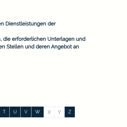
en Dienstleistungen der
, die erforderlichen Unterlagen und
gen Stellen und deren Angebot an
T
U
V
W
X
Y
Z