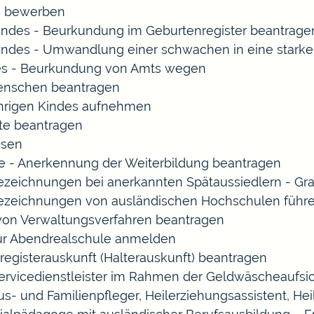
rn bewerben
indes - Beurkundung im Geburtenregister beantrage
indes - Umwandlung einer schwachen in eine starke
es - Beurkundung von Amts wegen
enschen beantragen
ährigen Kindes aufnehmen
te beantragen
ssen
 - Anerkennung der Weiterbildung beantragen
Bezeichnungen bei anerkannten Spätaussiedlern - 
Bezeichnungen von ausländischen Hochschulen führ
 von Verwaltungsverfahren beantragen
zur Abendrealschule anmelden
registerauskunft (Halterauskunft) beantragen
Servicedienstleister im Rahmen der Geldwäscheaufsich
Haus- und Familienpfleger, Heilerziehungsassistent, 