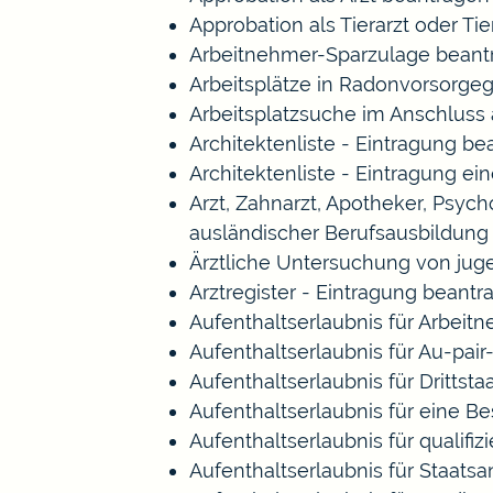
Approbation als Tierarzt oder Tie
Arbeitnehmer-Sparzulage beant
Arbeitsplätze in Radonvorsorge
Arbeitsplatzsuche im Anschluss
Architektenliste - Eintragung b
Architektenliste - Eintragung ei
Arzt, Zahnarzt, Apotheker, Psy
ausländischer Berufsausbildung
Ärztliche Untersuchung von jug
Arztregister - Eintragung beantr
Aufenthaltserlaubnis für Arbeitn
Aufenthaltserlaubnis für Au-pa
Aufenthaltserlaubnis für Drittst
Aufenthaltserlaubnis für eine B
Aufenthaltserlaubnis für qualif
Aufenthaltserlaubnis für Staat