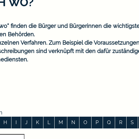
CH WO?
o“ finden die Bürger und Bürgerinnen die wichtigst
en Behörden.
nzelnen Verfahren. Zum Beispiel die Voraussetzungen
eschreibungen sind verknüpft mit den dafür zuständi
ediensten.
n
H
I
J
K
L
M
N
O
P
Q
R
S