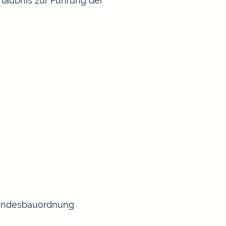
rlaubnis zur Führung der
 Landesbauordnung