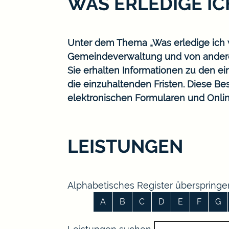
WAS ERLEDIGE I
Unter dem Thema „Was erledige ich w
Gemeindeverwaltung und von ander
Sie erhalten Informationen zu den ei
die einzuhaltenden Fristen. Diese B
elektronischen Formularen und Onlin
LEISTUNGEN
Alphabetisches Register überspringe
A
B
C
D
E
F
G