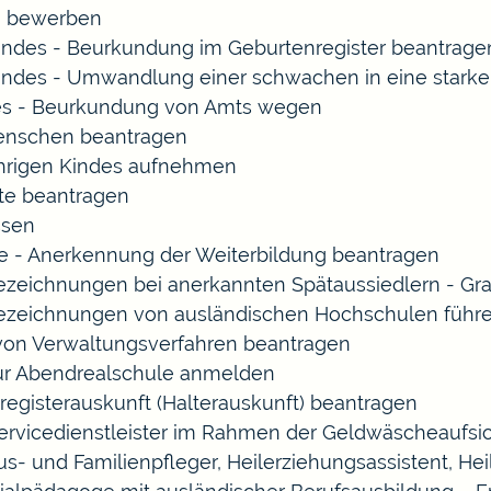
rn bewerben
indes - Beurkundung im Geburtenregister beantrage
indes - Umwandlung einer schwachen in eine starke
es - Beurkundung von Amts wegen
enschen beantragen
ährigen Kindes aufnehmen
te beantragen
ssen
 - Anerkennung der Weiterbildung beantragen
Bezeichnungen bei anerkannten Spätaussiedlern - 
Bezeichnungen von ausländischen Hochschulen führ
 von Verwaltungsverfahren beantragen
zur Abendrealschule anmelden
registerauskunft (Halterauskunft) beantragen
Servicedienstleister im Rahmen der Geldwäscheaufsich
Haus- und Familienpfleger, Heilerziehungsassistent, 