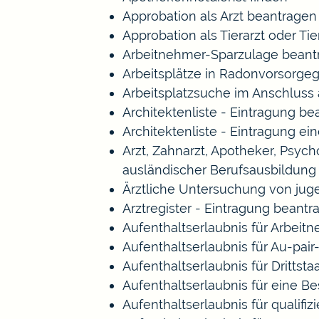
Approbation als Arzt beantragen
Approbation als Tierarzt oder Tie
Arbeitnehmer-Sparzulage beant
Arbeitsplätze in Radonvorsorge
Arbeitsplatzsuche im Anschluss
Architektenliste - Eintragung b
Architektenliste - Eintragung ei
Arzt, Zahnarzt, Apotheker, Psy
ausländischer Berufsausbildung
Ärztliche Untersuchung von jug
Arztregister - Eintragung beantr
Aufenthaltserlaubnis für Arbeitn
Aufenthaltserlaubnis für Au-pa
Aufenthaltserlaubnis für Drittst
Aufenthaltserlaubnis für eine B
Aufenthaltserlaubnis für qualif