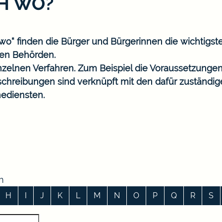
CH WO?
o“ finden die Bürger und Bürgerinnen die wichtigst
en Behörden.
nzelnen Verfahren. Zum Beispiel die Voraussetzungen
eschreibungen sind verknüpft mit den dafür zuständi
ediensten.
n
H
I
J
K
L
M
N
O
P
Q
R
S