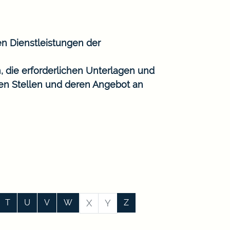
en Dienstleistungen der
, die erforderlichen Unterlagen und
gen Stellen und deren Angebot an
T
U
V
W
X
Y
Z