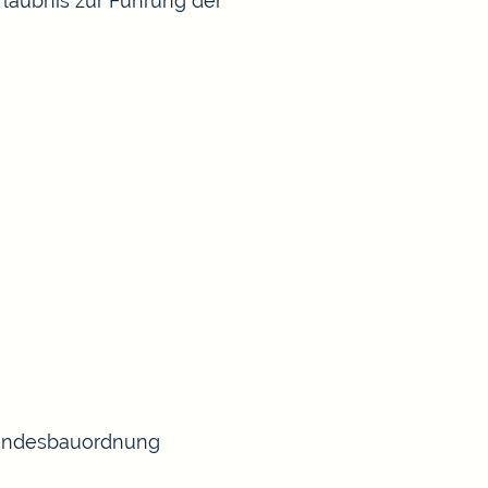
rlaubnis zur Führung der
 Landesbauordnung