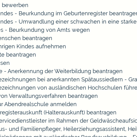
rn bewerben
indes - Beurkundung im Geburtenregister beantrage
indes - Umwandlung einer schwachen in eine starke
es - Beurkundung von Amts wegen
enschen beantragen
ährigen Kindes aufnehmen
te beantragen
ssen
 - Anerkennung der Weiterbildung beantragen
Bezeichnungen bei anerkannten Spätaussiedlern - 
Bezeichnungen von ausländischen Hochschulen führ
 von Verwaltungsverfahren beantragen
zur Abendrealschule anmelden
registerauskunft (Halterauskunft) beantragen
Servicedienstleister im Rahmen der Geldwäscheaufsich
Haus- und Familienpfleger, Heilerziehungsassistent, 