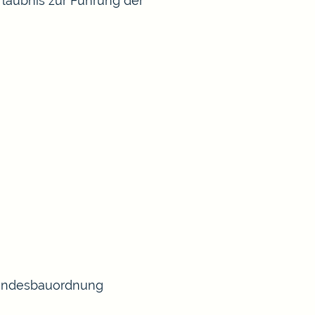
rlaubnis zur Führung der
 Landesbauordnung