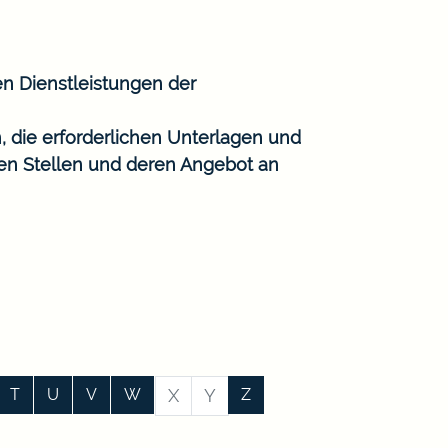
en Dienstleistungen der
, die erforderlichen Unterlagen und
gen Stellen und deren Angebot an
T
U
V
W
X
Y
Z