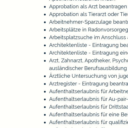
Approbation als Arzt beantragen
Approbation als Tierarzt oder Tie
Arbeitnehmer-Sparzulage beant
Arbeitsplätze in Radonvorsorge
Arbeitsplatzsuche im Anschluss
Architektenliste - Eintragung b
Architektenliste - Eintragung ei
Arzt, Zahnarzt, Apotheker, Psy
ausländischer Berufsausbildung
Ärztliche Untersuchung von jug
Arztregister - Eintragung beantr
Aufenthaltserlaubnis für Arbeitn
Aufenthaltserlaubnis für Au-pa
Aufenthaltserlaubnis für Drittst
Aufenthaltserlaubnis für eine B
Aufenthaltserlaubnis für qualif