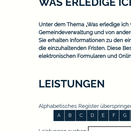
WAS ERLEDIGE I
Unter dem Thema „Was erledige ich w
Gemeindeverwaltung und von ander
Sie erhalten Informationen zu den ei
die einzuhaltenden Fristen. Diese B
elektronischen Formularen und Onlin
LEISTUNGEN
Alphabetisches Register überspringe
A
B
C
D
E
F
G