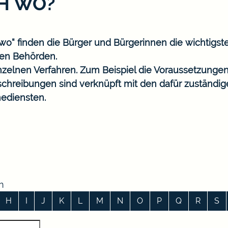
CH WO?
o“ finden die Bürger und Bürgerinnen die wichtigst
en Behörden.
nzelnen Verfahren. Zum Beispiel die Voraussetzungen
eschreibungen sind verknüpft mit den dafür zuständi
ediensten.
n
H
I
J
K
L
M
N
O
P
Q
R
S