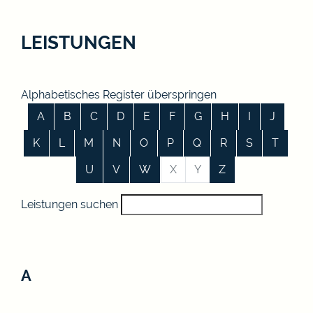
LEISTUNGEN
Alphabetisches Register überspringen
A
B
C
D
E
F
G
H
I
J
K
L
M
N
O
P
Q
R
S
T
U
V
W
X
Y
Z
Leistungen suchen
A