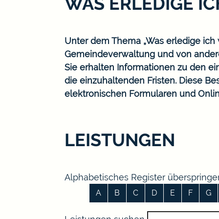
WAS ERLEDIGE I
Unter dem Thema „Was erledige ich w
Gemeindeverwaltung und von ander
Sie erhalten Informationen zu den ei
die einzuhaltenden Fristen. Diese B
elektronischen Formularen und Onlin
LEISTUNGEN
Alphabetisches Register überspringe
A
B
C
D
E
F
G