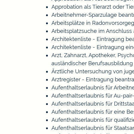
Approbation als Tierarzt oder Tie
Arbeitnehmer-Sparzulage beant
Arbeitsplätze in Radonvorsorge
Arbeitsplatzsuche im Anschluss
Architektenliste - Eintragung b
Architektenliste - Eintragung ei
Arzt, Zahnarzt, Apotheker, Psy
ausländischer Berufsausbildung
Ärztliche Untersuchung von jug
Arztregister - Eintragung beantr
Aufenthaltserlaubnis für Arbeitn
Aufenthaltserlaubnis für Au-pa
Aufenthaltserlaubnis für Drittst
Aufenthaltserlaubnis für eine B
Aufenthaltserlaubnis für qualif
Aufenthaltserlaubnis für Staat