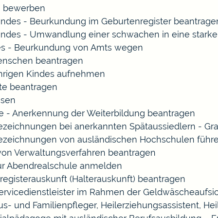
rn bewerben
indes - Beurkundung im Geburtenregister beantrage
indes - Umwandlung einer schwachen in eine starke
es - Beurkundung von Amts wegen
enschen beantragen
ährigen Kindes aufnehmen
te beantragen
ssen
 - Anerkennung der Weiterbildung beantragen
Bezeichnungen bei anerkannten Spätaussiedlern - 
Bezeichnungen von ausländischen Hochschulen führ
 von Verwaltungsverfahren beantragen
zur Abendrealschule anmelden
registerauskunft (Halterauskunft) beantragen
Servicedienstleister im Rahmen der Geldwäscheaufsich
Haus- und Familienpfleger, Heilerziehungsassistent, 