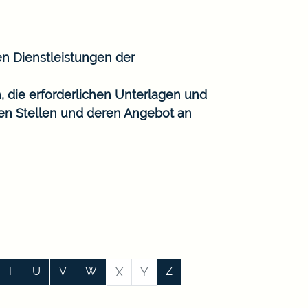
en Dienstleistungen der
, die erforderlichen Unterlagen und
gen Stellen und deren Angebot an
T
U
V
W
X
Y
Z