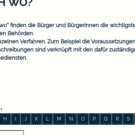
CH WO?
o“ finden die Bürger und Bürgerinnen die wichtigst
en Behörden.
nzelnen Verfahren. Zum Beispiel die Voraussetzungen
eschreibungen sind verknüpft mit den dafür zuständi
ediensten.
n
H
I
J
K
L
M
N
O
P
Q
R
S