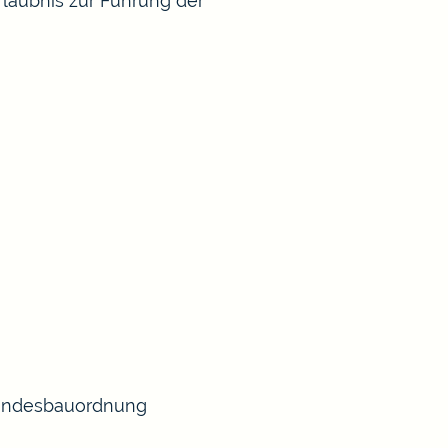
rlaubnis zur Führung der
 Landesbauordnung