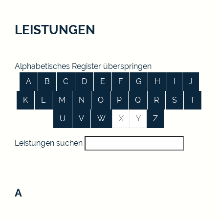
LEISTUNGEN
Alphabetisches Register überspringen
A
B
C
D
E
F
G
H
I
J
K
L
M
N
O
P
Q
R
S
T
U
V
W
X
Y
Z
Leistungen suchen
A