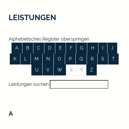
LEISTUNGEN
Alphabetisches Register überspringen
A
B
C
D
E
F
G
H
I
J
K
L
M
N
O
P
Q
R
S
T
U
V
W
X
Y
Z
Leistungen suchen
A