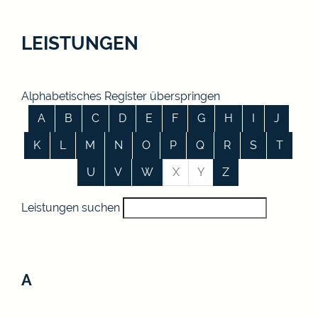
LEISTUNGEN
Alphabetisches Register überspringen
A
B
C
D
E
F
G
H
I
J
K
L
M
N
O
P
Q
R
S
T
U
V
W
X
Y
Z
Leistungen suchen
A