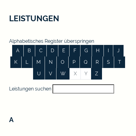
LEISTUNGEN
Alphabetisches Register überspringen
A
B
C
D
E
F
G
H
I
J
K
L
M
N
O
P
Q
R
S
T
U
V
W
X
Y
Z
Leistungen suchen
A