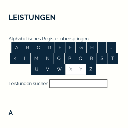
LEISTUNGEN
Alphabetisches Register überspringen
A
B
C
D
E
F
G
H
I
J
K
L
M
N
O
P
Q
R
S
T
U
V
W
X
Y
Z
Leistungen suchen
A